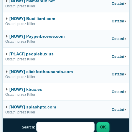
[NOWY] mamtabux.net
Ostatni
Ostatni przez Killer
[NOWY] Buxilliard.com
Ostatni
Ostatni przez Killer
[NOWY] Payperbrowse.com
Ostatni
Ostatni przez Killer
[PŁACI] peoplebux.us
Ostatni
Ostatni przez Killer
[NOWY] clickforthousands.com
Ostatni
Ostatni przez Killer
[NOWY] kbux.es
Ostatni
Ostatni przez Killer
[NOWY] splashptc.com
Ostatni
Ostatni przez Killer
Search: