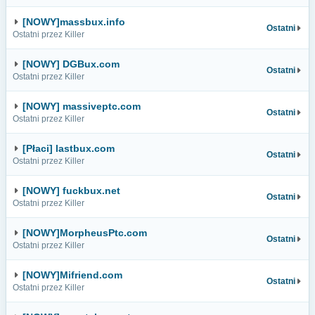
[NOWY]massbux.info
Ostatni
Ostatni przez Killer
[NOWY] DGBux.com
Ostatni
Ostatni przez Killer
[NOWY] massiveptc.com
Ostatni
Ostatni przez Killer
[Płaci] lastbux.com
Ostatni
Ostatni przez Killer
[NOWY] fuckbux.net
Ostatni
Ostatni przez Killer
[NOWY]MorpheusPtc.com
Ostatni
Ostatni przez Killer
[NOWY]Mifriend.com
Ostatni
Ostatni przez Killer