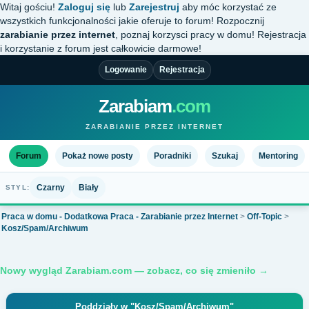
Witaj gościu!
Zaloguj się
lub
Zarejestruj
aby móc korzystać ze
wszystkich funkcjonalności jakie oferuje to forum! Rozpocznij
zarabianie przez internet
, poznaj korzysci pracy w domu! Rejestracja
i korzystanie z forum jest całkowicie darmowe!
Logowanie
Rejestracja
Zarabiam
.com
ZARABIANIE PRZEZ INTERNET
Forum
Pokaż nowe posty
Poradniki
Szukaj
Mentoring
Czarny
Biały
STYL:
Praca w domu - Dodatkowa Praca - Zarabianie przez Internet
>
Off-Topic
>
Kosz/Spam/Archiwum
Nowy wygląd Zarabiam.com — zobacz, co się zmieniło →
Poddziały w "Kosz/Spam/Archiwum"