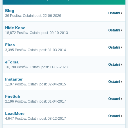
Blog
Ostatni
36 Postów. Ostatni post: 22-06-2026
Hide Kosz
Ostatni
18,872 Postów. Ostatni post: 09-10-2013
Fires
Ostatni
3,395 Postów. Ostatni post: 31-03-2014
eForsa
Ostatni
16,190 Postów. Ostatni post: 11-02-2023
Instanter
Ostatni
1,197 Postów. Ostatni post: 02-04-2015
FireSub
Ostatni
2,196 Postów. Ostatni post: 01-04-2017
LeadMore
Ostatni
4,647 Postów. Ostatni post: 08-12-2017