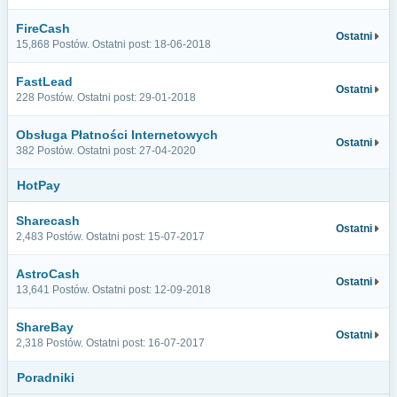
FireCash
Ostatni
15,868 Postów. Ostatni post: 18-06-2018
FastLead
Ostatni
228 Postów. Ostatni post: 29-01-2018
Obsługa Płatności Internetowych
Ostatni
382 Postów. Ostatni post: 27-04-2020
HotPay
Sharecash
Ostatni
2,483 Postów. Ostatni post: 15-07-2017
AstroCash
Ostatni
13,641 Postów. Ostatni post: 12-09-2018
ShareBay
Ostatni
2,318 Postów. Ostatni post: 16-07-2017
Poradniki