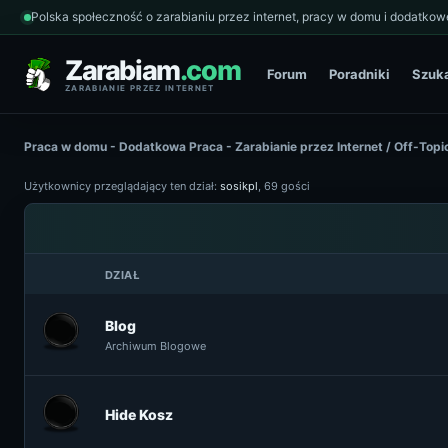
Polska społeczność o zarabianiu przez internet, pracy w domu i dodatkowe
Zarabiam
.com
Forum
Poradniki
Szuk
ZARABIANIE PRZEZ INTERNET
Praca w domu - Dodatkowa Praca - Zarabianie przez Internet
/
Off-Topi
Użytkownicy przeglądający ten dział:
sosikpl
, 69 gości
DZIAŁ
Blog
Archiwum Blogowe
Hide Kosz