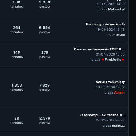
338
2,338
29-09-2021 14:18
tematów
postów
przez
MyLead.pl
Nie mogę założyć konta
264
6,594
19-01-2024 18:48
tematów
postów
przez
mysc
Dwie nowe kampanie FOREX ...
146
279
31-07-2020 15:50
tematów
postów
przez
★
FireMedia
★
Serwis zamknięty
1,853
7,829
30-09-2016 12:02
tematów
postów
przez
Admin
Leadnow.pl - skuteczna si...
29
2,376
15-02-2018 20:35
tematów
postów
przez
mahuzz