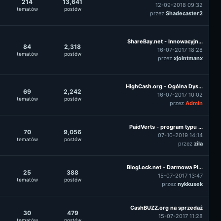
214
13,641
12-09-2018 09:32
tematów
postów
przez
Shadecaster2
ShareBay.net - Innowacyjn...
84
2,318
16-07-2017 18:28
tematów
postów
przez
xjointmanx
HighCash.org - Ogólna Dys...
69
2,242
16-07-2017 10:02
tematów
postów
przez
Admin
PaidVerts - program typu ...
70
9,056
07-10-2019 14:14
tematów
postów
przez
zila
BlogLock.net - Darmowa Pl...
25
388
15-07-2017 13:47
tematów
postów
przez
nykkusek
CashBUZZ.org na sprzedaż
30
479
15-07-2017 11:28
tematów
postów