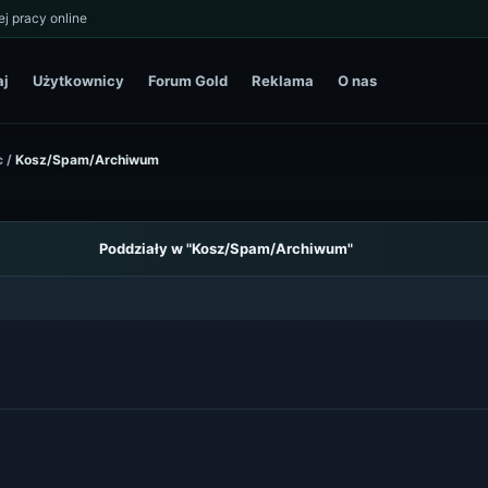
j pracy online
aj
Użytkownicy
Forum Gold
Reklama
O nas
c
/
Kosz/Spam/Archiwum
Poddziały w "Kosz/Spam/Archiwum"