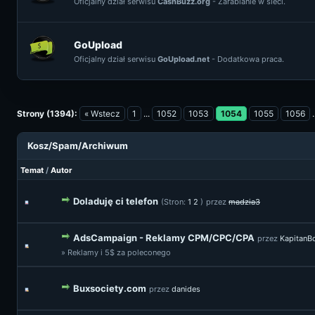
Oficjalny dział serwisu
CashBuzz.org
- Zarabianie w sieci.
GoUpload
Oficjalny dział serwisu
GoUpload.net
- Dodatkowa praca.
Strony (1394):
« Wstecz
1
...
1052
1053
1054
1055
1056
.
Kosz/Spam/Archiwum
Temat
/
Autor
Doladuję ci telefon
(Stron:
1
2
)
przez
madzia3
AdsCampaign - Reklamy CPM/CPC/CPA
przez
Kapitan
» Reklamy i 5$ za poleconego
Buxsociety.com
przez
danides