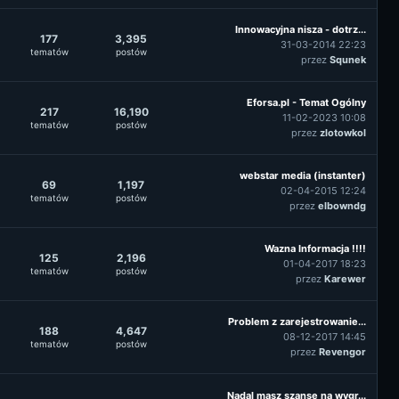
Innowacyjna nisza - dotrz...
177
3,395
31-03-2014 22:23
tematów
postów
przez
Squnek
Eforsa.pl - Temat Ogólny
217
16,190
11-02-2023 10:08
tematów
postów
przez
zlotowkol
webstar media (instanter)
69
1,197
02-04-2015 12:24
tematów
postów
przez
elbowndg
Wazna Informacja !!!!
125
2,196
01-04-2017 18:23
tematów
postów
przez
Karewer
Problem z zarejestrowanie...
188
4,647
08-12-2017 14:45
tematów
postów
przez
Revengor
Nadal masz szansę na wygr...