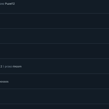
rzez
Puzel12
2
)
przez
rincorn
bossos