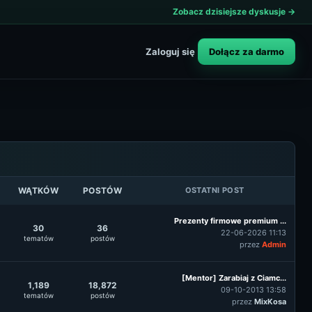
Zobacz dzisiejsze dyskusje →
Dołącz za darmo
Zaloguj się
WĄTKÓW
POSTÓW
OSTATNI POST
Prezenty firmowe premium ...
30
36
22-06-2026 11:13
tematów
postów
przez
Admin
[Mentor] Zarabiaj z Ciamc...
1,189
18,872
09-10-2013 13:58
tematów
postów
przez
MixKosa