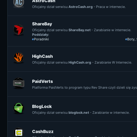
AstroCash
Oficjalny dział serwisu
AstroCash.org
- Praca w internecie.
ShareBay
Oficjalny dział serwisu
ShareBay.net
- Zarabianie w internecie.
Poddziały:
Poradniki
Boty,
HighCash
Oficjalny dział serwisu
HighCash.org
- Zarabianie W Internecie.
PaidVerts
Platforma PaidVerts to program typu Rev Share czyli dzieli się z
BlogLock
Oficjalny dział serwisu
bloglock.net
- Zarabianie w internecie.
CashBuzz