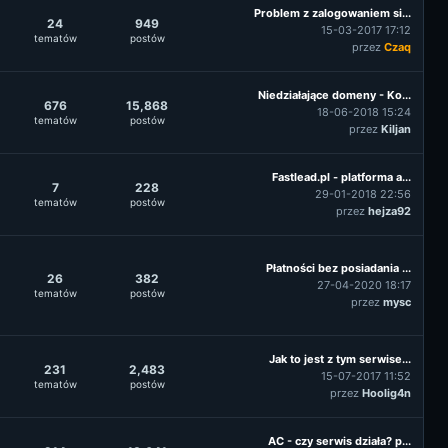
Problem z zalogowaniem si...
24
949
15-03-2017 17:12
tematów
postów
przez
Czaq
Niedziałające domeny - Ko...
676
15,868
18-06-2018 15:24
tematów
postów
przez
Kiljan
Fastlead.pl - platforma a...
7
228
29-01-2018 22:56
tematów
postów
przez
hejza92
Płatności bez posiadania ...
26
382
27-04-2020 18:17
tematów
postów
przez
mysc
Jak to jest z tym serwise...
231
2,483
15-07-2017 11:52
tematów
postów
przez
Hoolig4n
AC - czy serwis działa? p...