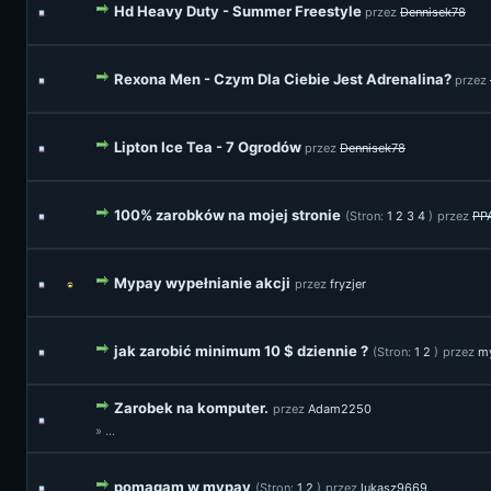
Hd Heavy Duty - Summer Freestyle
przez
Dennisek78
Rexona Men - Czym Dla Ciebie Jest Adrenalina?
przez
Lipton Ice Tea - 7 Ogrodów
przez
Dennisek78
100% zarobków na mojej stronie
(Stron:
1
2
3
4
)
przez
PP
Mypay wypełnianie akcji
przez
fryzjer
jak zarobić minimum 10 $ dziennie ?
(Stron:
1
2
)
przez
m
Zarobek na komputer.
przez
Adam2250
» ...
pomagam w mypay
(Stron:
1
2
)
przez
lukasz9669