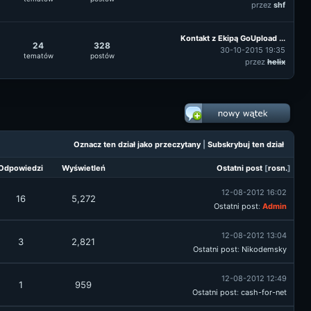
przez
shf
Kontakt z Ekipą GoUpload ...
24
328
30-10-2015 19:35
tematów
postów
przez
helix
Oznacz ten dział jako przeczytany
|
Subskrybuj ten dział
Odpowiedzi
Wyświetleń
Ostatni post
[
rosn.
]
12-08-2012 16:02
16
5,272
Ostatni post
:
Admin
12-08-2012 13:04
3
2,821
Ostatni post
:
Nikodemsky
12-08-2012 12:49
1
959
Ostatni post
:
cash-for-net