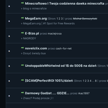
Minecraftowo l Twoja codzienna dawka minecrafta
p
» blog o minecrafcie
MegaEarn.org
(Stron:
1
2
3
)
przez
Michał Bereszyński
» MegaEarn.org | #1 Spot for Free Rewards
E-Bizo.pl
przez
maciejrosa
» NAGRODY
novelclix.com
przez
cash-for-net
» Dosyć świeży bux
UnstoppableWhirlwind od 1$ do 500$ na dzień
(Stron:
1
[SCAM]PerfectROI 105%/dzień
(Stron:
1
2
3
4
...
8
)
przez
Darmowy Gadżet .... GDZIE...
przez
rkac1997
» Znasz? Podaj prosze ;) !