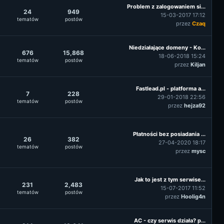
Problem z zalogowaniem si...
24
949
15-03-2017 17:12
tematów
postów
przez
Czaq
Niedziałające domeny - Ko...
676
15,868
18-06-2018 15:24
tematów
postów
przez
Kiljan
Fastlead.pl - platforma a...
7
228
29-01-2018 22:56
tematów
postów
przez
hejza92
Płatności bez posiadania ...
26
382
27-04-2020 18:17
tematów
postów
przez
mysc
Jak to jest z tym serwise...
231
2,483
15-07-2017 11:52
tematów
postów
przez
Hoolig4n
AC - czy serwis działa? p...