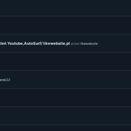
eń Youtube,AutoSurf/ likewebsite.pl
przez
likewebsite
serek22