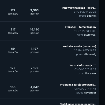
Innowacyjna nisza - dotrz...
177
3,395
31-03-2014 22:23
tematów
postów
przez
Squnek
Eforsa.pl - Temat Ogólny
217
16,190
11-02-2023 10:08
tematów
postów
przez
zlotowkol
webstar media (instanter)
69
1,197
02-04-2015 12:24
tematów
postów
przez
elbowndg
Wazna Informacja !!!!
125
2,196
01-04-2017 18:23
tematów
postów
przez
Karewer
Problem z zarejestrowanie...
188
4,647
08-12-2017 14:45
tematów
postów
przez
Revengor
Nadal masz szansę na wygr...