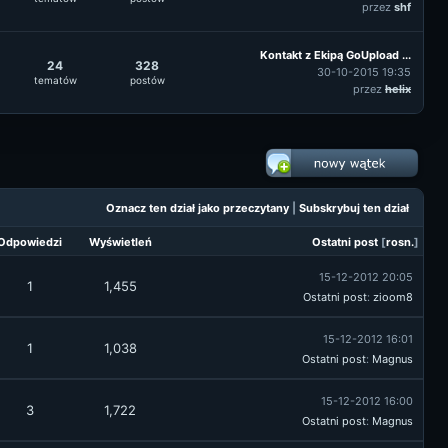
przez
shf
Kontakt z Ekipą GoUpload ...
24
328
30-10-2015 19:35
tematów
postów
przez
helix
Oznacz ten dział jako przeczytany
|
Subskrybuj ten dział
Odpowiedzi
Wyświetleń
Ostatni post
[
rosn.
]
15-12-2012 20:05
1
1,455
Ostatni post
:
zioom8
15-12-2012 16:01
1
1,038
Ostatni post
:
Magnus
15-12-2012 16:00
3
1,722
Ostatni post
:
Magnus