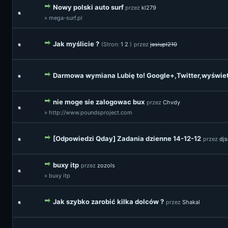
Nowy polski auto surf
przez
kl279
» mega-surf.pl
Jak myślicie ?
(Stron:
1
2
)
przez
jasiupl210
Darmowa wymiana Lubię to! Google+,Twitter,wyświetl
nie moge sie zalogowac bux
przez
Chvdy
» http://www.poundsproject.com
[Odpowiedzi Qday] Zadania dzienne 14-12-12
przez
dj
buxy itp
przez
zozols
» buxy itp
Jak szybko zarobić kilka dolców ?
przez
Shakal