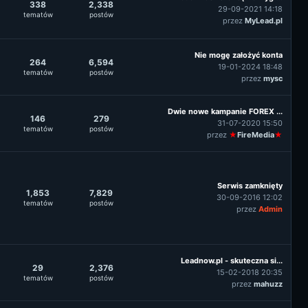
338
2,338
29-09-2021 14:18
tematów
postów
przez
MyLead.pl
Nie mogę założyć konta
264
6,594
19-01-2024 18:48
tematów
postów
przez
mysc
Dwie nowe kampanie FOREX ...
146
279
31-07-2020 15:50
tematów
postów
przez
★
FireMedia
★
Serwis zamknięty
1,853
7,829
30-09-2016 12:02
tematów
postów
przez
Admin
Leadnow.pl - skuteczna si...
29
2,376
15-02-2018 20:35
tematów
postów
przez
mahuzz