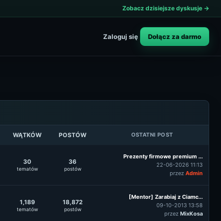
Zobacz dzisiejsze dyskusje →
Dołącz za darmo
Zaloguj się
WĄTKÓW
POSTÓW
OSTATNI POST
Prezenty firmowe premium ...
30
36
22-06-2026 11:13
tematów
postów
przez
Admin
[Mentor] Zarabiaj z Ciamc...
1,189
18,872
09-10-2013 13:58
tematów
postów
przez
MixKosa