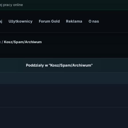
j pracy online
aj
Użytkownicy
Forum Gold
Reklama
O nas
c
/
Kosz/Spam/Archiwum
Poddziały w "Kosz/Spam/Archiwum"