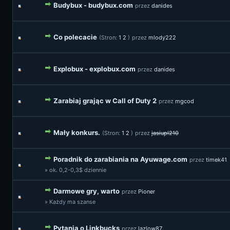
Budybux - budybux.com
przez
danides
Co polecacie
(Stron:
1
2
)
przez
mlody222
Explobux - explobux.com
przez
danides
Zarabiaj grając w Call of Duty 2
przez
mgcod
Mały konkurs.
(Stron:
1
2
)
przez
jasiupl210
Poradnik do zarabiania na Ayuwage.com
przez
timek41
» ok. 0,2-0,3$ dziennie
Darmowe gry, warto
przez
Pioner
» Każdy ma szanse
Pytania o Linkbucks
przez
lazlow87