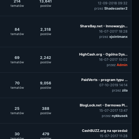
214
13,641
12-09-2018 09:32
tematów
postów
przez
Shadecaster2
ShareBay.net - Innowacyjn...
84
2,318
16-07-2017 18:28
tematów
postów
przez
xjointmanx
HighCash.org - Ogólna Dys...
69
2,242
16-07-2017 10:02
tematów
postów
przez
Admin
PaidVerts - program typu ...
70
9,056
07-10-2019 14:14
tematów
postów
przez
zila
BlogLock.net - Darmowa Pl...
25
388
15-07-2017 13:47
tematów
postów
przez
nykkusek
CashBUZZ.org na sprzedaż
30
479
15-07-2017 11:28
tematów
postów