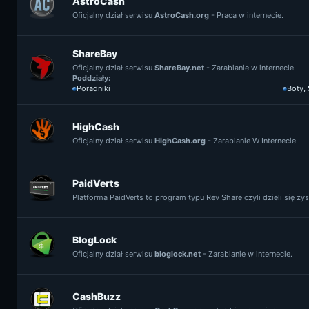
AstroCash
Oficjalny dział serwisu
AstroCash.org
- Praca w internecie.
ShareBay
Oficjalny dział serwisu
ShareBay.net
- Zarabianie w internecie.
Poddziały:
Poradniki
Boty,
HighCash
Oficjalny dział serwisu
HighCash.org
- Zarabianie W Internecie.
PaidVerts
Platforma PaidVerts to program typu Rev Share czyli dzieli się z
BlogLock
Oficjalny dział serwisu
bloglock.net
- Zarabianie w internecie.
CashBuzz