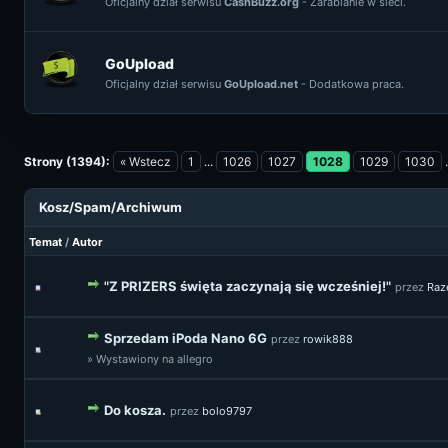
Oficjalny dział serwisu
CashBuzz.org
- Zarabianie w sieci.
GoUpload
Oficjalny dział serwisu
GoUpload.net
- Dodatkowa praca.
Strony (1394):
« Wstecz
1
...
1026
1027
1028
1029
1030
Kosz/Spam/Archiwum
Temat
/
Autor
"Z PRIZERS święta zaczynają się wcześniej!"
przez
Raz
Sprzedam iPoda Nano 6G
przez
rowik888
» Wystawiony na allegro
Do kosza.
przez
bolo9797