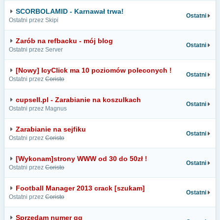
SCORBOLAMID - Karnawał trwa!
Ostatni
Ostatni przez Skipi
Zarób na refbacku - mój blog
Ostatni
Ostatni przez Server
[Nowy] IcyClick ma 10 poziomów poleconych !
Ostatni
Ostatni przez
Coristo
cupsell.pl - Zarabianie na koszulkach
Ostatni
Ostatni przez Magnus
Zarabianie na sejfiku
Ostatni
Ostatni przez
Coristo
[Wykonam]strony WWW od 30 do 50zł !
Ostatni
Ostatni przez
Coristo
Football Manager 2013 crack [szukam]
Ostatni
Ostatni przez
Coristo
Sprzedam numer gg