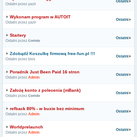
Ostatni
Ostatni przez yazir
Wykonam program w AUTOIT
Ostatni
Ostatni przez yazir
Startery
Ostatni
Ostatni przez
Coristo
Zdobądź Koszulkę firmową free-fun.pl !!!
Ostatni
Ostatni przez bios
Poradnik Just Been Paid 16 stron
Ostatni
Ostatni przez
Admin
Założę konto z polecenia (mBank)
Ostatni
Ostatni przez
Coristo
refback 80% - w buxie bez minimum
Ostatni
Ostatni przez
Admin
Worldprelaunch
Ostatni
Ostatni przez
Admin