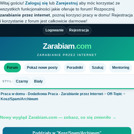
Witaj gościu!
Zaloguj się
lub
Zarejestruj
aby móc korzystać ze
wszystkich funkcjonalności jakie oferuje to forum! Rozpocznij
zarabianie przez internet
, poznaj korzysci pracy w domu! Rejestracja
i korzystanie z forum jest całkowicie darmowe!
Logowanie
Rejestracja
Zarabiam
.com
ZARABIANIE PRZEZ INTERNET
Forum
Pokaż nowe posty
Poradniki
Szukaj
Mentoring
Czarny
Biały
STYL:
Praca w domu - Dodatkowa Praca - Zarabianie przez Internet
>
Off-Topic
>
Kosz/Spam/Archiwum
Nowy wygląd Zarabiam.com — zobacz, co się zmieniło →
Poddziały w "Kosz/Spam/Archiwum"