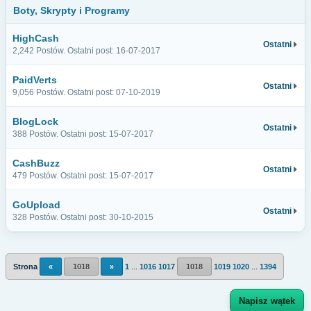
Boty, Skrypty i Programy
HighCash
Ostatni
2,242 Postów. Ostatni post: 16-07-2017
PaidVerts
Ostatni
9,056 Postów. Ostatni post: 07-10-2019
BlogLock
Ostatni
388 Postów. Ostatni post: 15-07-2017
CashBuzz
Ostatni
479 Postów. Ostatni post: 15-07-2017
GoUpload
Ostatni
328 Postów. Ostatni post: 30-10-2015
Strona
«
1018
»
1
...
1016
1017
1018
1019
1020
...
1394
Napisz wątek