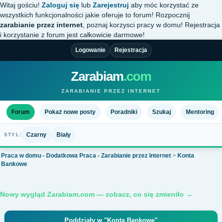
Witaj gościu!
Zaloguj się
lub
Zarejestruj
aby móc korzystać ze
wszystkich funkcjonalności jakie oferuje to forum! Rozpocznij
zarabianie przez internet
, poznaj korzysci pracy w domu! Rejestracja
i korzystanie z forum jest całkowicie darmowe!
Logowanie
Rejestracja
Zarabiam
.com
ZARABIANIE PRZEZ INTERNET
Forum
Pokaż nowe posty
Poradniki
Szukaj
Mentoring
Czarny
Biały
STYL:
Praca w domu - Dodatkowa Praca - Zarabianie przez Internet
>
Konta
Bankowe
Nowy wygląd Zarabiam.com — zobacz, co się zmieniło →
Poddziały w "Konta Bankowe"