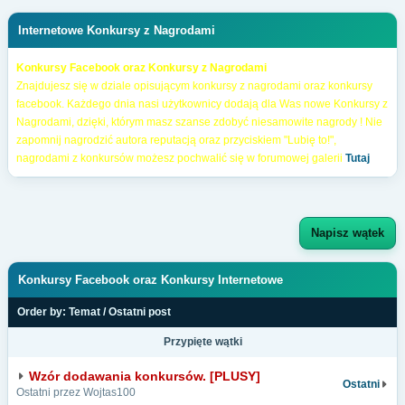
Internetowe Konkursy z Nagrodami
Konkursy Facebook oraz Konkursy z Nagrodami
Znajdujesz się w dziale opisującym konkursy z nagrodami oraz konkursy
facebook. Każdego dnia nasi użytkownicy dodają dla Was nowe Konkursy z
Nagrodami, dzięki, którym masz szanse zdobyć niesamowite nagrody ! Nie
zapomnij nagrodzić autora reputacją oraz przyciskiem "Lubię to!",
nagrodami z konkursów możesz pochwalić się w forumowej galerii
Tutaj
Napisz wątek
Konkursy Facebook oraz Konkursy Internetowe
Order by:
Temat
/
Ostatni post
Przypięte wątki
Wzór dodawania konkursów. [PLUSY]
Ostatni
Ostatni przez Wojtas100