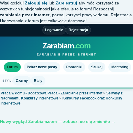
Witaj gościu!
Zaloguj się
lub
Zarejestruj
aby móc korzystać ze
wszystkich funkcjonalności jakie oferuje to forum! Rozpocznij
zarabianie przez internet
, poznaj korzysci pracy w domu! Rejestracja
i korzystanie z forum jest całkowicie darmowe!
Logowanie
Rejestracja
Zarabiam
.com
ZARABIANIE PRZEZ INTERNET
Forum
Pokaż nowe posty
Poradniki
Szukaj
Mentoring
Czarny
Biały
STYL:
Praca w domu - Dodatkowa Praca - Zarabianie przez Internet
>
Serwisy z
Nagrodami, Konkursy Internetowe
>
Konkursy Facebook oraz Konkursy
Internetowe
Nowy wygląd Zarabiam.com — zobacz, co się zmieniło →