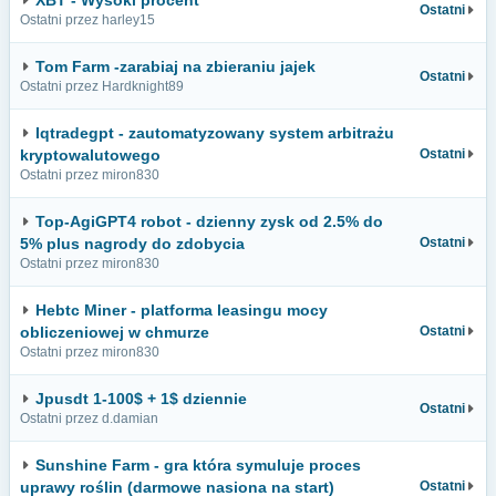
XBT - Wysoki procent
Ostatni
Ostatni przez harley15
Tom Farm -zarabiaj na zbieraniu jajek
Ostatni
Ostatni przez Hardknight89
Iqtradegpt - zautomatyzowany system arbitrażu
kryptowalutowego
Ostatni
Ostatni przez miron830
Top-AgiGPT4 robot - dzienny zysk od 2.5% do
5% plus nagrody do zdobycia
Ostatni
Ostatni przez miron830
Hebtc Miner - platforma leasingu mocy
obliczeniowej w chmurze
Ostatni
Ostatni przez miron830
Jpusdt 1-100$ + 1$ dziennie
Ostatni
Ostatni przez d.damian
Sunshine Farm - gra która symuluje proces
uprawy roślin (darmowe nasiona na start)
Ostatni