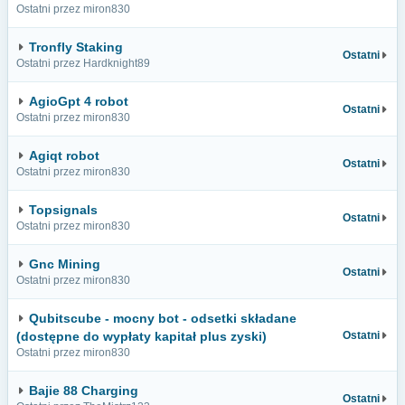
Ostatni przez miron830
Tronfly Staking
Ostatni
Ostatni przez Hardknight89
AgioGpt 4 robot
Ostatni
Ostatni przez miron830
Agiqt robot
Ostatni
Ostatni przez miron830
Topsignals
Ostatni
Ostatni przez miron830
Gnc Mining
Ostatni
Ostatni przez miron830
Qubitscube - mocny bot - odsetki składane
(dostępne do wypłaty kapitał plus zyski)
Ostatni
Ostatni przez miron830
Bajie 88 Charging
Ostatni