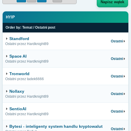
Napisz wątek
HYIP
Order by:
Temat
/
Ostatni post
Standford
Ostatni
Ostatni przez Hardknight89
Space AI
Ostatni
Ostatni przez Hardknight89
Tronworld
Ostatni
Ostatni przez tadek6666
Nollaxy
Ostatni
Ostatni przez Hardknight89
SentioAI
Ostatni
Ostatni przez Hardknight89
Bytesi - inteligenty system handlu kryptowalut
Ostatni