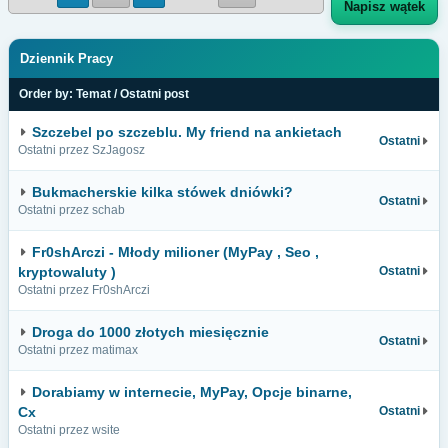
Napisz wątek
Dziennik Pracy
Order by:
Temat
/
Ostatni post
Szczebel po szczeblu. My friend na ankietach
Ostatni
Ostatni przez SzJagosz
Bukmacherskie kilka stówek dniówki?
Ostatni
Ostatni przez schab
Fr0shArczi - Młody milioner (MyPay , Seo ,
kryptowaluty )
Ostatni
Ostatni przez Fr0shArczi
Droga do 1000 złotych miesięcznie
Ostatni
Ostatni przez matimax
Dorabiamy w internecie, MyPay, Opcje binarne,
Cx
Ostatni
Ostatni przez wsite