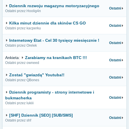
Dziennik rozwoju magazynu motoryzacyjnego
Ostatni
Ostatni przez Hoolig4n
Kilka minut dziennie dla skinów CS GO
Ostatni
Ostatni przez kacperku
Internetowy Etat - Cel 30 tysięcy miesięcznie !
Ostatni
Ostatni przez Orelek
Ankieta:
Zarabiamy na kranikach BTC !!!
Ostatni
Ostatni przez owneed
Zostać "gwiazdą" Youtuba!!
Ostatni
Ostatni przez QBones
Dziennik programisty - strony internetowe i
bukmacherka
Ostatni
Ostatni przez lukiii
[SHF] Dziennik [SEO] [SUB/SMS]
Ostatni
Ostatni przez shf