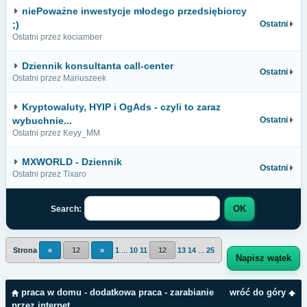
niePoważne inwestycje młodego przedsiębiorcy
;)
Ostatni
Ostatni przez kociamber
Dziennik konsultanta call-center
Ostatni
Ostatni przez Mariuszeek
Kryptowaluty, HYIP i OgAds - czyli to zaraz
wybuchnie...
Ostatni
Ostatni przez Keyy_MM
MXWORLD - Dziennik
Ostatni
Ostatni przez Tixaro
Search:
Strona
«
12
»
1
...
10
11
12
13
14
...
25
Napisz wątek
praca w domu - dodatkowa praca - zarabianie
wróć do góry
przez internet