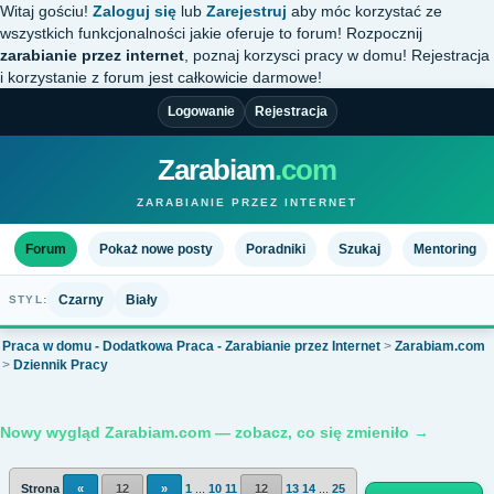
Witaj gościu!
Zaloguj się
lub
Zarejestruj
aby móc korzystać ze
wszystkich funkcjonalności jakie oferuje to forum! Rozpocznij
zarabianie przez internet
, poznaj korzysci pracy w domu! Rejestracja
i korzystanie z forum jest całkowicie darmowe!
Logowanie
Rejestracja
Zarabiam
.com
ZARABIANIE PRZEZ INTERNET
Forum
Pokaż nowe posty
Poradniki
Szukaj
Mentoring
Czarny
Biały
STYL:
Praca w domu - Dodatkowa Praca - Zarabianie przez Internet
>
Zarabiam.com
>
Dziennik Pracy
Nowy wygląd Zarabiam.com — zobacz, co się zmieniło →
Strona
«
12
»
1
...
10
11
12
13
14
...
25