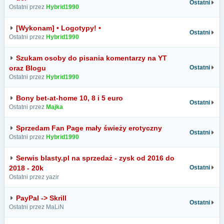
Ostatni
Ostatni przez
Hybrid1990
[Wykonam] • Logotypy! •
Ostatni
Ostatni przez
Hybrid1990
Szukam osoby do pisania komentarzy na YT
oraz Blogu
Ostatni
Ostatni przez
Hybrid1990
Bony bet-at-home 10, 8 i 5 euro
Ostatni
Ostatni przez
Majka
Sprzedam Fan Page mały świeży erotyczny
Ostatni
Ostatni przez
Hybrid1990
Serwis blasty.pl na sprzedaż - zysk od 2016 do
2018 - 20k
Ostatni
Ostatni przez yazir
PayPal -> Skrill
Ostatni
Ostatni przez MaLiN