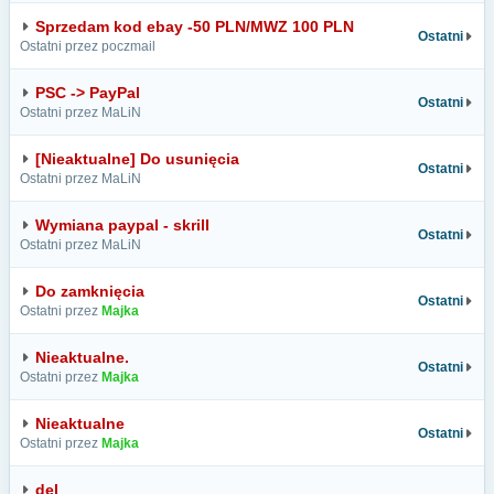
Sprzedam kod ebay -50 PLN/MWZ 100 PLN
Ostatni
Ostatni przez poczmail
PSC -> PayPal
Ostatni
Ostatni przez MaLiN
[Nieaktualne] Do usunięcia
Ostatni
Ostatni przez MaLiN
Wymiana paypal - skrill
Ostatni
Ostatni przez MaLiN
Do zamknięcia
Ostatni
Ostatni przez
Majka
Nieaktualne.
Ostatni
Ostatni przez
Majka
Nieaktualne
Ostatni
Ostatni przez
Majka
del