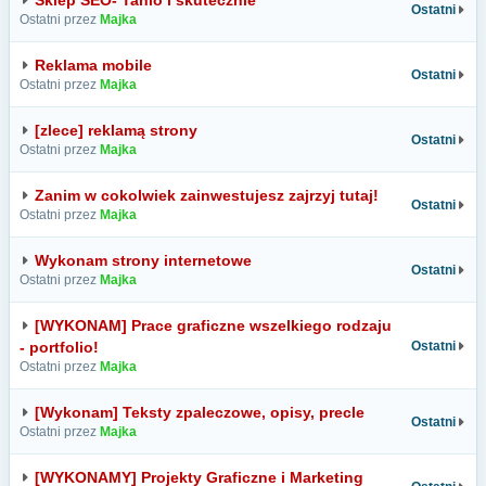
Sklep SEO- Tanio i skutecznie
Ostatni
Ostatni przez
Majka
Reklama mobile
Ostatni
Ostatni przez
Majka
[zlece] reklamą strony
Ostatni
Ostatni przez
Majka
Zanim w cokolwiek zainwestujesz zajrzyj tutaj!
Ostatni
Ostatni przez
Majka
Wykonam strony internetowe
Ostatni
Ostatni przez
Majka
[WYKONAM] Prace graficzne wszelkiego rodzaju
- portfolio!
Ostatni
Ostatni przez
Majka
[Wykonam] Teksty zpaleczowe, opisy, precle
Ostatni
Ostatni przez
Majka
[WYKONAMY] Projekty Graficzne i Marketing