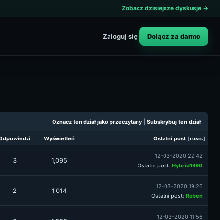
Zobacz dzisiejsze dyskusje →
Dołącz za darmo
Zaloguj się
Oznacz ten dział jako przeczytany
|
Subskrybuj ten dział
Odpowiedzi
Wyświetleń
Ostatni post
[
rosn.
]
12-03-2020 22:42
3
1,095
Ostatni post
:
Hybrid1990
12-03-2020 19:26
2
1,014
Ostatni post
:
Roben
12-03-2020 11:56