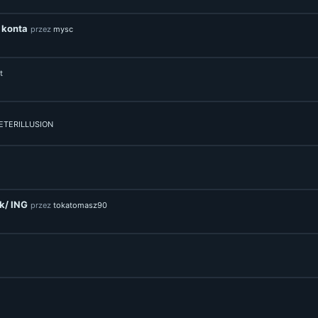
e konta
przez
mysc
t
ETERILLUSION
k/ ING
przez
tokatomasz90