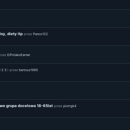
sy, diety itp
przez
Panco122
rzez
ElPolakoEarner
1
2
3
)
przez
bartosz1995
we grupa docelowa 18-65lat
przez
piotrgk4