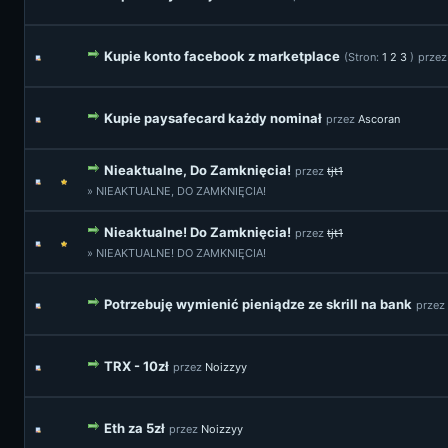
Kupie konto facebook z marketplace
(Stron:
1
2
3
)
prze
Kupie paysafecard każdy nominał
przez
Ascoran
Nieaktualne, Do Zamknięcia!
przez
tjt1
» NIEAKTUALNE, DO ZAMKNIĘCIA!
Nieaktualne! Do Zamknięcia!
przez
tjt1
» NIEAKTUALNE! DO ZAMKNIĘCIA!
Potrzebuję wymienić pieniądze ze skrill na bank
przez
TRX - 10zł
przez
Noizzyy
Eth za 5zł
przez
Noizzyy