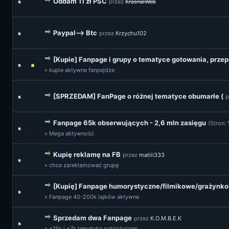
Oddam 11 zł PSC
przez
KrasnalWeb
Paypal--> Btc
przez
Krzychu102
[Kupie] Fanpage i grupy o tematyce gotowania, przepi
» kupie aktywne fanpejdże
[SPRZEDAM] FanPage o różnej tematyce obumarłe (
p
Fanpage 65k obserwujących - 2,6 mln zasięgu
(Stron:
» Mega aktywność
Kupię reklamę na FB
przez
matiii333
» chce zareklamować grupę
[Kupię] Fanpage humorystyczne/filmikowe/grażynko
» Fanpage 40-200k lajków aktywne
Sprzedam dwa Fanpage
przez
K.O.M.B.E.K
» +15k i +7k tematyka patriotyczne