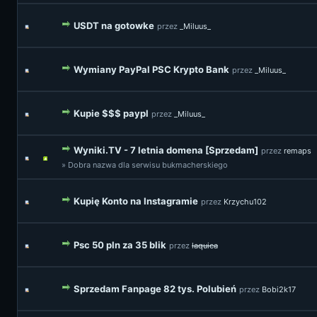
USDT na gotowke
przez
_Miluus_
Wymiany PayPal PSC Krypto Bank
przez
_Miluus_
Kupie $$$ paypl
przez
_Miluus_
Wyniki.TV - 7 letnia domena [Sprzedam]
przez
remaps
» Dobra nazwa dla serwisu bukmacherskiego
Kupię Konto na Instagramie
przez
Krzychu102
Psc 50 pln za 35 blik
przez
laquica
Sprzedam Fanpage 82 tys. Polubień
przez
Bobi2k17