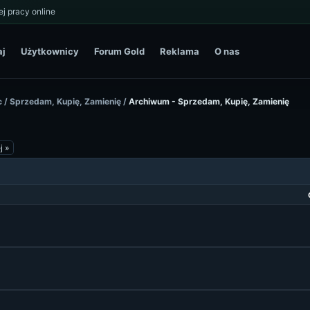
j pracy online
aj
Użytkownicy
Forum Gold
Reklama
O nas
c
/
Sprzedam, Kupię, Zamienię
/
Archiwum - Sprzedam, Kupię, Zamienię
j »