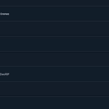
z
Erenee
DeoRIP