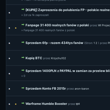
[KUPIĘ] Zaproszenia do polubienia FP - polskie realn
» 2zł za 1k zaproszeń
Fanpage 31 400 realnych fanów z polski
przez
WI Projec
» Fanpage 31 400 realnych fanów z polski
Sprzedam 6fp - razem 434tys fanów
(Stron:
1
2
)
przez
P
Kupię BTC
przez
Krzychu102
Sprzedam 1400PLN z PAYPAL w zamian za przelew bli
» 0
Sprzedam Konto FB 2015r
przez
aron-baron
Warframe Humble Booster
przez
tjt1