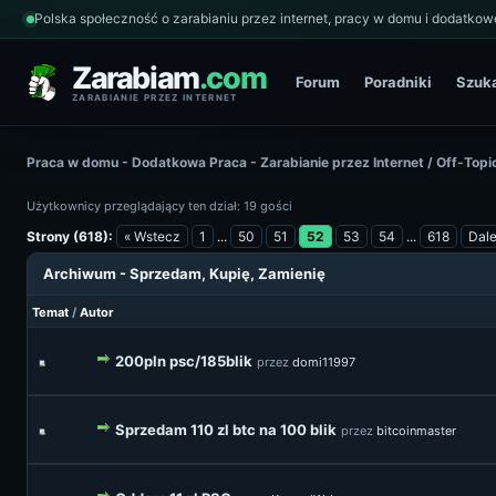
Polska społeczność o zarabianiu przez internet, pracy w domu i dodatkowe
Zarabiam
.com
Forum
Poradniki
Szuk
ZARABIANIE PRZEZ INTERNET
Praca w domu - Dodatkowa Praca - Zarabianie przez Internet
/
Off-Topi
Użytkownicy przeglądający ten dział: 19 gości
Strony (618):
« Wstecz
1
...
50
51
52
53
54
...
618
Dale
Archiwum - Sprzedam, Kupię, Zamienię
Temat
/
Autor
200pln psc/185blik
przez
domi11997
Sprzedam 110 zl btc na 100 blik
przez
bitcoinmaster