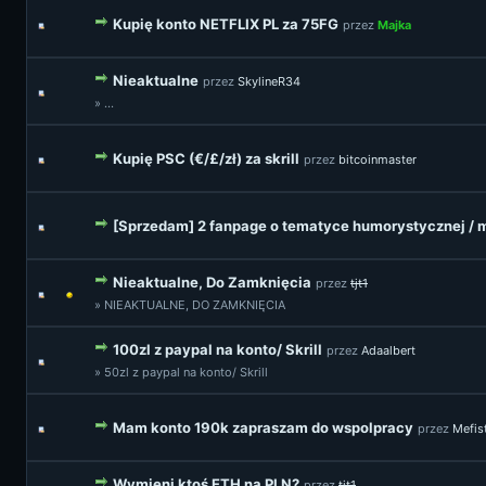
Kupię konto NETFLIX PL za 75FG
przez
Majka
Nieaktualne
przez
SkylineR34
» ...
Kupię PSC (€/£/zł) za skrill
przez
bitcoinmaster
[Sprzedam] 2 fanpage o tematyce humorystycznej /
Nieaktualne, Do Zamknięcia
przez
tjt1
» NIEAKTUALNE, DO ZAMKNIĘCIA
100zl z paypal na konto/ Skrill
przez
Adaalbert
» 50zl z paypal na konto/ Skrill
Mam konto 190k zapraszam do wspolpracy
przez
Mefis
Wymieni ktoś ETH na PLN?
przez
tjt1