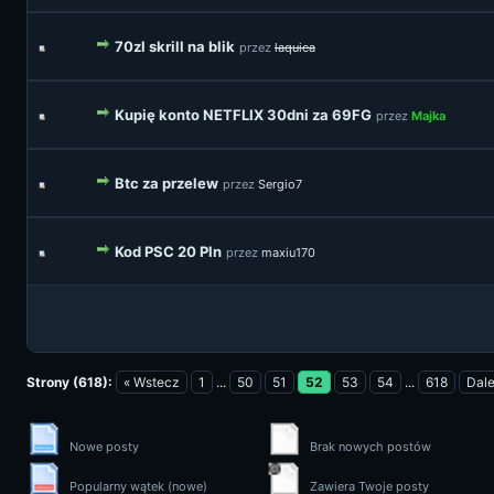
70zl skrill na blik
przez
laquica
Kupię konto NETFLIX 30dni za 69FG
przez
Majka
Btc za przelew
przez
Sergio7
Kod PSC 20 Pln
przez
maxiu170
Strony (618):
« Wstecz
1
...
50
51
52
53
54
...
618
Dale
Nowe posty
Brak nowych postów
Popularny wątek (nowe)
Zawiera Twoje posty