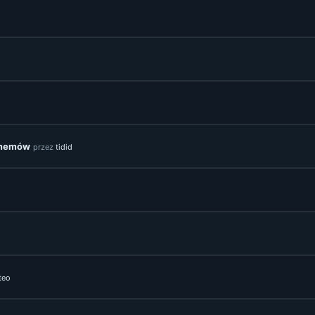
 memów
przez
tidid
teo