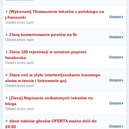
[Wykonam] Tłumaczenie tekstów z polskiego na
j.francuski
Ostatni
Ostatni przez yazir
Zlecę komentowanie postów na fb
Ostatni
Ostatni przez yazir
Zlecę 100 rejestracji w serwisie poprzez
facebooka
Ostatni
Ostatni przez yazir
Zlęce coś w stylu intertext(szukanie losowego
slowa w texcie i linkowanie go)
Ostatni
Ostatni przez yazir
[Zlecę] Napisanie unikatowych tekstów na
bloga
Ostatni
Ostatni przez yazir
zlece nabicie głosów OFERTA ważna dziś do
24:00
Ostatni