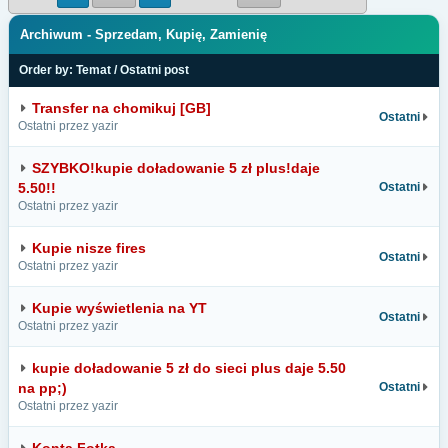
Archiwum - Sprzedam, Kupię, Zamienię
Order by:
Temat
/
Ostatni post
Transfer na chomikuj [GB]
Ostatni
Ostatni przez yazir
SZYBKO!kupie doładowanie 5 zł plus!daje
5.50!!
Ostatni
Ostatni przez yazir
Kupie nisze fires
Ostatni
Ostatni przez yazir
Kupie wyświetlenia na YT
Ostatni
Ostatni przez yazir
kupie doładowanie 5 zł do sieci plus daje 5.50
na pp;)
Ostatni
Ostatni przez yazir