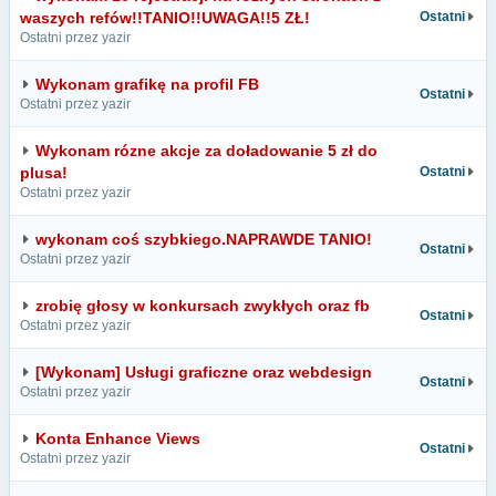
waszych refów!!TANIO!!UWAGA!!5 ZŁ!
Ostatni
Ostatni przez yazir
Wykonam grafikę na profil FB
Ostatni
Ostatni przez yazir
Wykonam rózne akcje za doładowanie 5 zł do
plusa!
Ostatni
Ostatni przez yazir
wykonam coś szybkiego.NAPRAWDE TANIO!
Ostatni
Ostatni przez yazir
zrobię głosy w konkursach zwykłych oraz fb
Ostatni
Ostatni przez yazir
[Wykonam] Usługi graficzne oraz webdesign
Ostatni
Ostatni przez yazir
Konta Enhance Views
Ostatni
Ostatni przez yazir