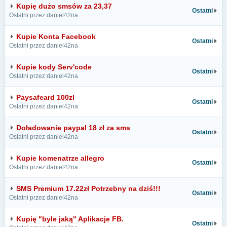
Kupię dużo smsów za 23,37
Ostatni
Ostatni przez daniel42na
Kupie Konta Facebook
Ostatni
Ostatni przez daniel42na
Kupie kody Serv'code
Ostatni
Ostatni przez daniel42na
Paysafeard 100zl
Ostatni
Ostatni przez daniel42na
Doładowanie paypal 18 zł za sms
Ostatni
Ostatni przez daniel42na
Kupie komenatrze allegro
Ostatni
Ostatni przez daniel42na
SMS Premium 17.22zł Potrzebny na dziś!!!
Ostatni
Ostatni przez daniel42na
Kupię "byle jaką" Aplikacje FB.
Ostatni