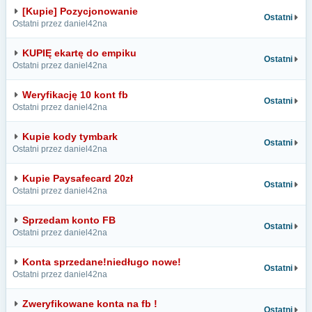
[Kupie] Pozycjonowanie
Ostatni
Ostatni przez daniel42na
KUPIĘ ekartę do empiku
Ostatni
Ostatni przez daniel42na
Weryfikację 10 kont fb
Ostatni
Ostatni przez daniel42na
Kupie kody tymbark
Ostatni
Ostatni przez daniel42na
Kupie Paysafecard 20zł
Ostatni
Ostatni przez daniel42na
Sprzedam konto FB
Ostatni
Ostatni przez daniel42na
Konta sprzedane!niedługo nowe!
Ostatni
Ostatni przez daniel42na
Zweryfikowane konta na fb !
Ostatni