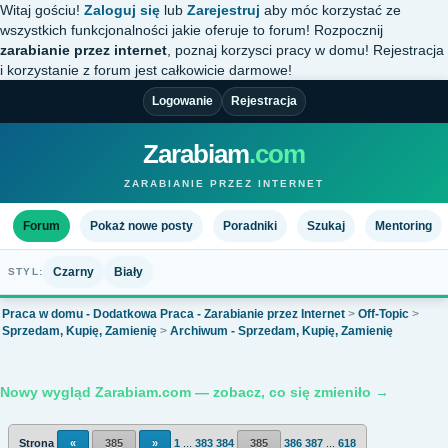
Witaj gościu!
Zaloguj się
lub
Zarejestruj
aby móc korzystać ze
wszystkich funkcjonalności jakie oferuje to forum! Rozpocznij
zarabianie przez internet
, poznaj korzysci pracy w domu! Rejestracja
i korzystanie z forum jest całkowicie darmowe!
Logowanie
Rejestracja
Zarabiam
.com
ZARABIANIE PRZEZ INTERNET
Forum
Pokaż nowe posty
Poradniki
Szukaj
Mentoring
Czarny
Biały
STYL:
Praca w domu - Dodatkowa Praca - Zarabianie przez Internet
>
Off-Topic
>
Sprzedam, Kupię, Zamienię
>
Archiwum - Sprzedam, Kupię, Zamienię
Nowy wygląd Zarabiam.com — zobacz, co się zmieniło →
Strona
«
385
»
1
...
383
384
385
386
387
...
618