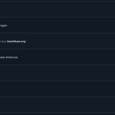
regen
przez
CashBuzz.org
ean Ambrose