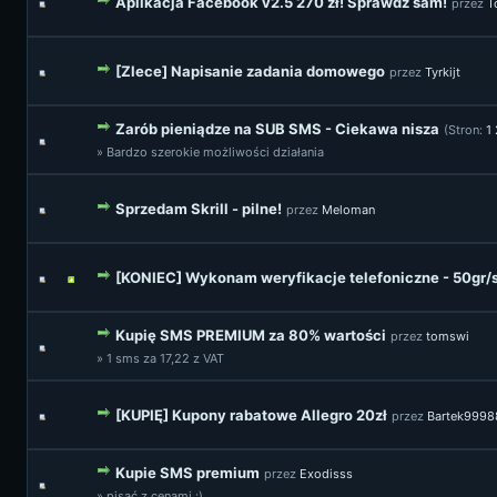
Aplikacja Facebook v2.5 270 zł! Sprawdź sam!
przez
T
[Zlece] Napisanie zadania domowego
przez
Tyrkijt
Zarób pieniądze na SUB SMS - Ciekawa nisza
(Stron:
1
» Bardzo szerokie możliwości działania
Sprzedam Skrill - pilne!
przez
Meloman
[KONIEC] Wykonam weryfikacje telefoniczne - 50gr/
Kupię SMS PREMIUM za 80% wartości
przez
tomswi
» 1 sms za 17,22 z VAT
[KUPIĘ] Kupony rabatowe Allegro 20zł
przez
Bartek9998
Kupie SMS premium
przez
Exodisss
» pisać z cenami :)