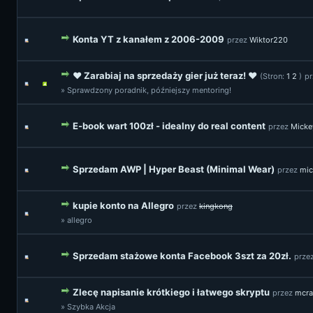
Konta YT z kanałem z 2006-2009
przez
Wiktor220
♥ Zarabiaj na sprzedaży gier już teraz! ♥
(Stron:
1
2
)
p
» Sprawdzony poradnik, późniejszy mentoring!
E-book wart 100zł - idealny do real content
przez
Micke
Sprzedam AWP | Hyper Beast (Minimal Wear)
przez
mic
kupie konto na Allegro
przez
kingkong
» allegro
Sprzedam stażowe konta Facebook 3szt za 20zł.
prze
Zlecę napisanie krótkiego i łatwego skryptu
przez
mcra
» Szybka Akcja