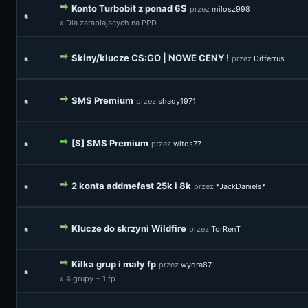
Konto Turbobit z ponad 6$
przez
milosz998
» Dla zarabiajacych na PPD
Skiny/klucze CS:GO | NOWE CENY !
przez
Differrus
SMS Premium
przez
shady1971
[S] SMS Premium
przez
witos77
2 konta addmefast 25k i 8k
przez
*JackDaniels*
Klucze do skrzyni Wildfire
przez
TorRenT
Kilka grup i mały fp
przez
wydra87
» 4 grupy + 1 fp