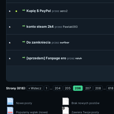
Kupię $ PayPal
przez
aero2
konto steam 2k4
przez
Pawlak093
Do zamkniecia
przez
surfbar
[sprzedam] Fanpage ero
przez
raluh
Strony (618):
« Wstecz
1
...
204
205
206
207
208
...
618
Nowe posty
Brak nowych postów
Popularny wątek (nowe)
Zawiera Twoje posty