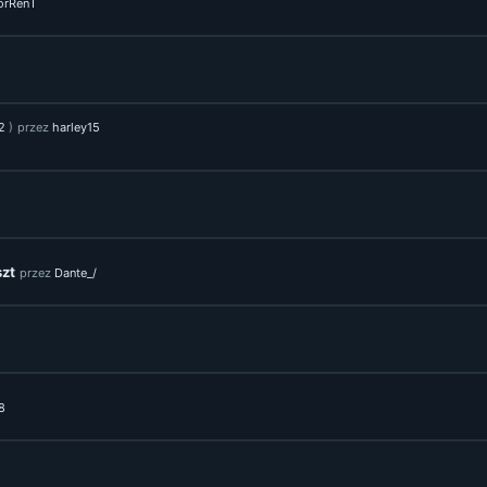
orRenT
2
)
przez
harley15
szt
przez
Dante_/
8