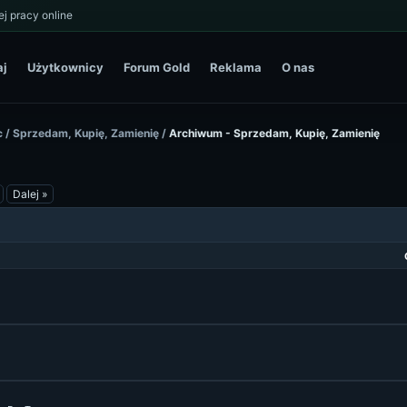
j pracy online
aj
Użytkownicy
Forum Gold
Reklama
O nas
c
/
Sprzedam, Kupię, Zamienię
/
Archiwum - Sprzedam, Kupię, Zamienię
Dalej »