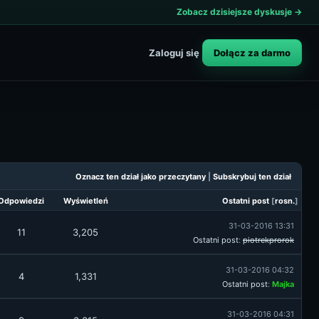
Zobacz dzisiejsze dyskusje →
Dołącz za darmo
Zaloguj się
Oznacz ten dział jako przeczytany
|
Subskrybuj ten dział
Odpowiedzi
Wyświetleń
Ostatni post
[
rosn.
]
31-03-2016 13:31
11
3,205
Ostatni post
:
piotrekprorok
31-03-2016 04:32
4
1,331
Ostatni post
:
Majka
31-03-2016 04:31