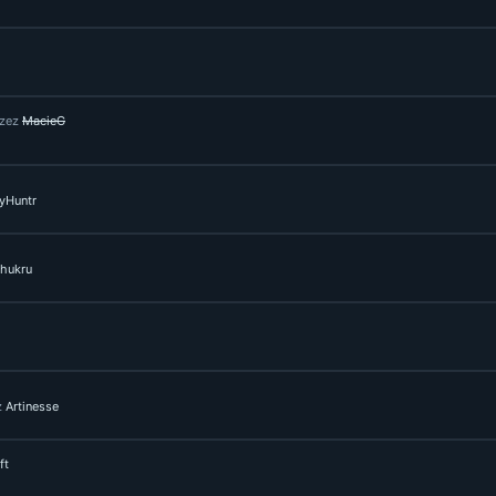
rzez
MacieG
yHuntr
hukru
z
Artinesse
ft