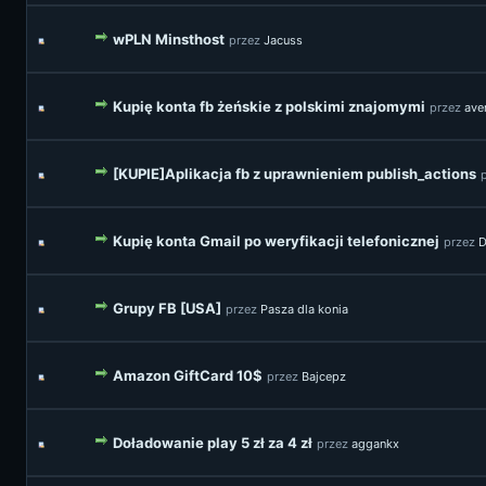
wPLN Minsthost
przez
Jacuss
Kupię konta fb żeńskie z polskimi znajomymi
przez
ave
[KUPIE]Aplikacja fb z uprawnieniem publish_actions
Kupię konta Gmail po weryfikacji telefonicznej
przez
D
Grupy FB [USA]
przez
Pasza dla konia
Amazon GiftCard 10$
przez
Bajcepz
Doładowanie play 5 zł za 4 zł
przez
aggankx