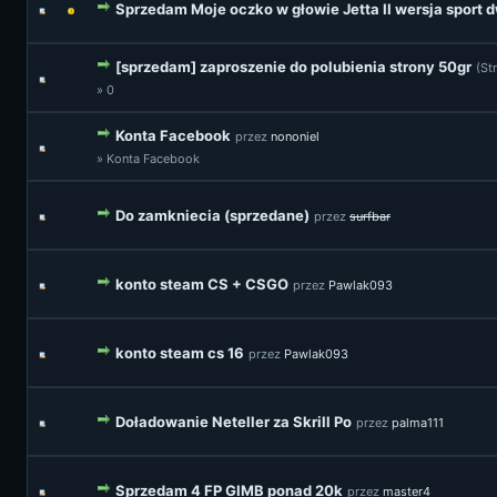
Sprzedam Moje oczko w głowie Jetta II wersja sport
[sprzedam] zaproszenie do polubienia strony 50gr
(St
» 0
Konta Facebook
przez
nononiel
» Konta Facebook
Do zamkniecia (sprzedane)
przez
surfbar
konto steam CS + CSGO
przez
Pawlak093
konto steam cs 16
przez
Pawlak093
Doładowanie Neteller za Skrill Po
przez
palma111
Sprzedam 4 FP GIMB ponad 20k
przez
master4