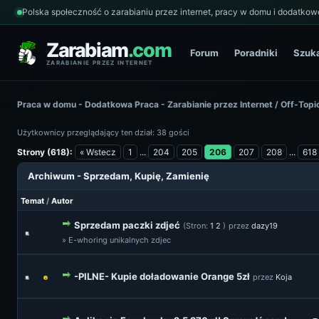
Polska społeczność o zarabianiu przez internet, pracy w domu i dodatkowe
Zarabiam
.com
Forum
Poradniki
Szuk
ZARABIANIE PRZEZ INTERNET
Praca w domu - Dodatkowa Praca - Zarabianie przez Internet
/
Off-Topi
Użytkownicy przeglądający ten dział: 38 gości
Strony (618):
« Wstecz
1
...
204
205
206
207
208
...
618
Archiwum - Sprzedam, Kupię, Zamienię
Temat
/
Autor
Sprzedam paczki zdjeć
(Stron:
1
2
)
przez
dazy19
» E-whoring unikalnych zdjec
-PILNE- Kupie doładowanie Orange 5zł
przez
Koja