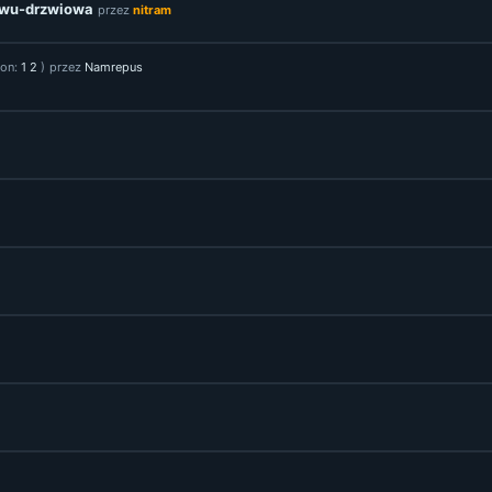
 dwu-drzwiowa
przez
nitram
ron:
1
2
)
przez
Namrepus