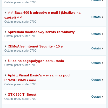
Ostatni
Ostatni przez surfer0700
✓✓ Baza 600 k adresów e-mail ! (Możliwe na
części) ✓✓
Ostatni
Ostatni przez surfer0700
Sprzedam dochodowy serwis zarobkowy
Ostatni
Ostatni przez surfer0700
[S]McAfee Internet Security - 15 zł
Ostatni
Ostatni przez surfer0700
5k coins csgopolygon.com - tanio
Ostatni
Ostatni przez surfer0700
Apki z Visual Basic'a -- w sam raz pod
PPA/SUBSMS i inne
Ostatni
Ostatni przez surfer0700
GTX 650 Ti Boost
Ostatni
Ostatni przez surfer0700