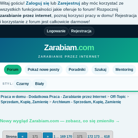
Witaj gościu!
Zaloguj się
lub
Zarejestruj
aby móc korzystać ze
wszystkich funkcjonalności jakie oferuje to forum! Rozpocznij
zarabianie przez internet
, poznaj korzysci pracy w domu! Rejestracja
i korzystanie z forum jest całkowicie darmowe!
Logowanie
Rejestracja
Zarabiam
.com
ZARABIANIE PRZEZ INTERNET
Forum
Pokaż nowe posty
Poradniki
Szukaj
Mentoring
Czarny
Biały
STYL:
Praca w domu - Dodatkowa Praca - Zarabianie przez Internet
>
Off-Topic
>
Sprzedam, Kupię, Zamienię
>
Archiwum - Sprzedam, Kupię, Zamienię
Nowy wygląd Zarabiam.com — zobacz, co się zmieniło →
Strona
«
171
»
1
...
169
170
171
172
173
...
618