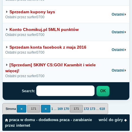
Sprzedam kupony lays
Ostatni
Ostatni przez surfer0700
Konto Chomikuj.pl 5MLN punktów
Ostatni
Ostatni przez surfer0700
Sprzedam konta facebook z maja 2016
Ostatni
Ostatni przez surfer0700
[Sprzedam] SKINY CS:GO// Karambit i wiele
więcej!
Ostatni
Ostatni przez surfer0700
Search:
Strona
«
171
»
1
...
169
170
171
172
173
...
618
praca w domu - dodatkowa praca - zarabianie
wróć do góry
przez internet