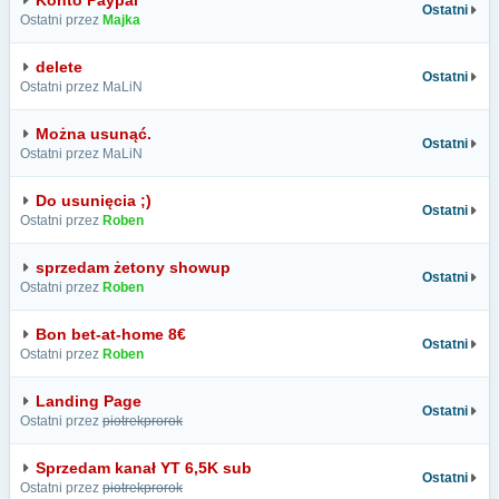
Konto Paypal
Ostatni
Ostatni przez
Majka
delete
Ostatni
Ostatni przez MaLiN
Można usunąć.
Ostatni
Ostatni przez MaLiN
Do usunięcia ;)
Ostatni
Ostatni przez
Roben
sprzedam żetony showup
Ostatni
Ostatni przez
Roben
Bon bet-at-home 8€
Ostatni
Ostatni przez
Roben
Landing Page
Ostatni
Ostatni przez
piotrekprorok
Sprzedam kanał YT 6,5K sub
Ostatni
Ostatni przez
piotrekprorok