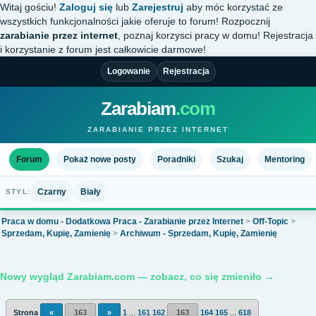
Witaj gościu!
Zaloguj się
lub
Zarejestruj
aby móc korzystać ze
wszystkich funkcjonalności jakie oferuje to forum! Rozpocznij
zarabianie przez internet
, poznaj korzysci pracy w domu! Rejestracja
i korzystanie z forum jest całkowicie darmowe!
Logowanie
Rejestracja
Zarabiam
.com
ZARABIANIE PRZEZ INTERNET
Forum
Pokaż nowe posty
Poradniki
Szukaj
Mentoring
Czarny
Biały
STYL:
Praca w domu - Dodatkowa Praca - Zarabianie przez Internet
>
Off-Topic
>
Sprzedam, Kupię, Zamienię
>
Archiwum - Sprzedam, Kupię, Zamienię
Nowy wygląd Zarabiam.com — zobacz, co się zmieniło →
Strona
«
163
»
1
...
161
162
163
164
165
...
618