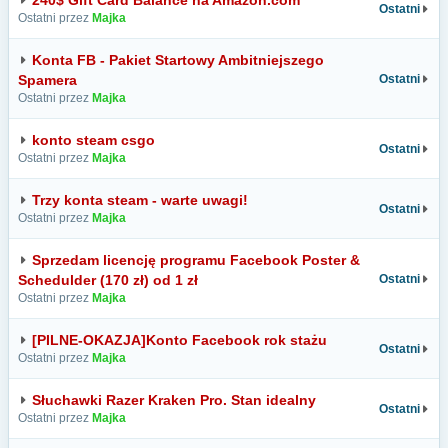
240$ Gift Card Balance na Amazon.com
Ostatni
Ostatni przez
Majka
Konta FB - Pakiet Startowy Ambitniejszego
Spamera
Ostatni
Ostatni przez
Majka
konto steam csgo
Ostatni
Ostatni przez
Majka
Trzy konta steam - warte uwagi!
Ostatni
Ostatni przez
Majka
Sprzedam licencję programu Facebook Poster &
Schedulder (170 zł) od 1 zł
Ostatni
Ostatni przez
Majka
[PILNE-OKAZJA]Konto Facebook rok stażu
Ostatni
Ostatni przez
Majka
Słuchawki Razer Kraken Pro. Stan idealny
Ostatni
Ostatni przez
Majka