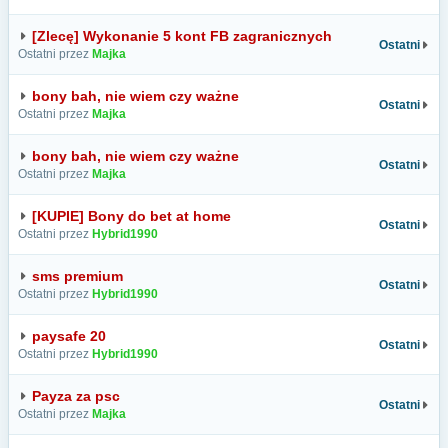
[Zlecę] Wykonanie 5 kont FB zagranicznych
Ostatni
Ostatni przez
Majka
bony bah, nie wiem czy ważne
Ostatni
Ostatni przez
Majka
bony bah, nie wiem czy ważne
Ostatni
Ostatni przez
Majka
[KUPIE] Bony do bet at home
Ostatni
Ostatni przez
Hybrid1990
sms premium
Ostatni
Ostatni przez
Hybrid1990
paysafe 20
Ostatni
Ostatni przez
Hybrid1990
Payza za psc
Ostatni
Ostatni przez
Majka