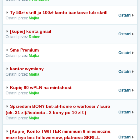
Ty 50zł skrill ja 100zł konto bankowe lub skrill
Ostatni
Ostatni przez
Majka
[kupie] konta gmail
Ostatni
Ostatni przez
Roben
Sms Premium
Ostatni
Ostatni przez
Majka
kantor wymiany
Ostatni
Ostatni przez
Majka
Kupię 80 wPLN na mintshost
Ostatni
Ostatni przez
Majka
Sprzedam BONY bet-at-home o wartosci 7 Euro
(ok. 31 zl)//\sobota - 2 bony po 10 zl!:)
Ostatni
Ostatni przez
Majka
[Kupie] Konto TWITTER minimum 6 miesieczne,
moze byc bez followersow, platnosc SKRILL
Ostatni