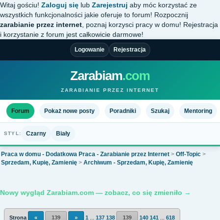
Witaj gościu!
Zaloguj się
lub
Zarejestruj
aby móc korzystać ze
wszystkich funkcjonalności jakie oferuje to forum! Rozpocznij
zarabianie przez internet
, poznaj korzysci pracy w domu! Rejestracja
i korzystanie z forum jest całkowicie darmowe!
Logowanie
Rejestracja
Zarabiam
.com
ZARABIANIE PRZEZ INTERNET
Forum
Pokaż nowe posty
Poradniki
Szukaj
Mentoring
Czarny
Biały
STYL:
Praca w domu - Dodatkowa Praca - Zarabianie przez Internet
>
Off-Topic
>
Sprzedam, Kupię, Zamienię
>
Archiwum - Sprzedam, Kupię, Zamienię
Nowy wygląd Zarabiam.com — zobacz, co się zmieniło →
Strona
«
139
»
1
...
137
138
139
140
141
...
618