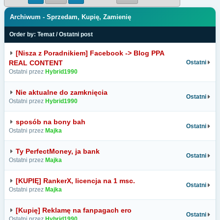
Archiwum - Sprzedam, Kupię, Zamienię
Order by:
Temat
/
Ostatni post
[Nisza z Poradnikiem] Facebook -> Blog PPA
REAL CONTENT
Ostatni
Ostatni przez
Hybrid1990
Nie aktualne do zamknięcia
Ostatni
Ostatni przez
Hybrid1990
sposób na bony bah
Ostatni
Ostatni przez
Majka
Ty PerfectMoney, ja bank
Ostatni
Ostatni przez
Majka
[KUPIĘ] RankerX, licencja na 1 msc.
Ostatni
Ostatni przez
Majka
[Kupię] Reklamę na fanpagach ero
Ostatni
Ostatni przez
Hybrid1990