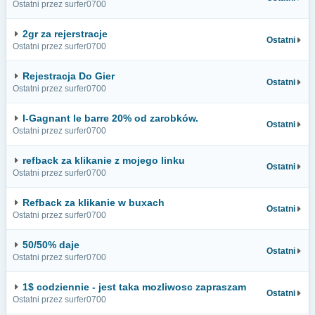
Ostatni przez surfer0700
2gr za rejerstracje
Ostatni
Ostatni przez surfer0700
Rejestracja Do Gier
Ostatni
Ostatni przez surfer0700
I-Gagnant le barre 20% od zarobków.
Ostatni
Ostatni przez surfer0700
refback za klikanie z mojego linku
Ostatni
Ostatni przez surfer0700
Refback za klikanie w buxach
Ostatni
Ostatni przez surfer0700
50/50% daje
Ostatni
Ostatni przez surfer0700
1$ codziennie - jest taka mozliwosc zapraszam
Ostatni
Ostatni przez surfer0700