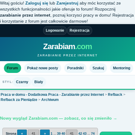
Witaj gościu!
Zaloguj się
lub
Zarejestruj
aby móc korzystać ze
wszystkich funkcjonalności jakie oferuje to forum! Rozpocznij
zarabianie przez internet
, poznaj korzysci pracy w domu! Rejestracja
i korzystanie z forum jest całkowicie darmowe!
Logowanie
Rejestracja
Zarabiam
.com
ZARABIANIE PRZEZ INTERNET
Forum
Pokaż nowe posty
Poradniki
Szukaj
Mentoring
Czarny
Biały
STYL:
Praca w domu - Dodatkowa Praca - Zarabianie przez Internet
>
Refback
>
Refback za Pieniądze
>
Archiwum
Nowy wygląd Zarabiam.com — zobacz, co się zmieniło →
Strona
«
41
»
1
...
39
40
41
42
43
...
74