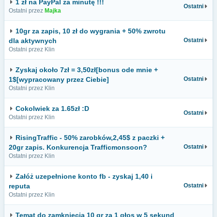
1 zł na PayPal za minutę !!!
Ostatni
Ostatni przez
Majka
10gr za zapis, 10 zł do wygrania + 50% zwrotu
dla aktywnych
Ostatni
Ostatni przez Klin
Zyskaj około 7zł = 3,50zł[bonus ode mnie +
1$[wypracowany przez Ciebie]
Ostatni
Ostatni przez Klin
Cokolwiek za 1.65zł :D
Ostatni
Ostatni przez Klin
RisingTraffic - 50% zarobków,2,45$ z paczki +
20gr zapis. Konkurencja Trafficmonsoon?
Ostatni
Ostatni przez Klin
Załóż uzepełnione konto fb - zyskaj 1,40 i
reputa
Ostatni
Ostatni przez Klin
Temat do zamknięcia 10 gr za 1 głos w 5 sekund