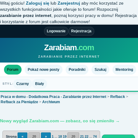
Witaj gościu!
Zaloguj się
lub
Zarejestruj
aby móc korzystać ze
wszystkich funkcjonalności jakie oferuje to forum! Rozpocznij
zarabianie przez internet
, poznaj korzysci pracy w domu! Rejestracja
i korzystanie z forum jest całkowicie darmowe!
Logowanie
Rejestracja
Zarabiam
.com
ZARABIANIE PRZEZ INTERNET
Forum
Pokaż nowe posty
Poradniki
Szukaj
Mentoring
Czarny
Biały
STYL:
Praca w domu - Dodatkowa Praca - Zarabianie przez Internet
>
Refback
>
Refback za Pieniądze
>
Archiwum
Nowy wygląd Zarabiam.com — zobacz, co się zmieniło →
Strona
«
20
»
1
...
18
19
20
21
22
...
74