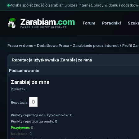
Polska społeczność o zarabianiu przez internet, pracy w domu i dodatkowe
Zarabiam
.com
Forum
Poradniki
Szuk
ZARABIANIE PRZEZ INTERNET
Praca w domu - Dodatkowa Praca - Zarabianie przez Internet
/
Profil Za
Reputacja użytkownika Zarabiaj ze mna
Podsumowanie
Zarabiaj ze mna
(Świeżak)
0
Reputacja:
Punkty reputacji od użytkowników: 0
Punkty reputacji za posty: 0
Pozytywne:
0
Neutralne:
0