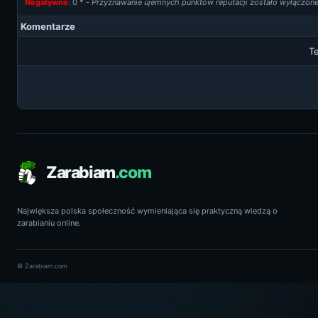
Negatywne:
0
* -
Przyznawanie ujemnych punktów reputacji zostało wyłączon
Komentarze
Te
Zarabiam
.com
Największa polska społeczność wymieniająca się praktyczną wiedzą o
zarabianiu online.
© Zarabiam.com