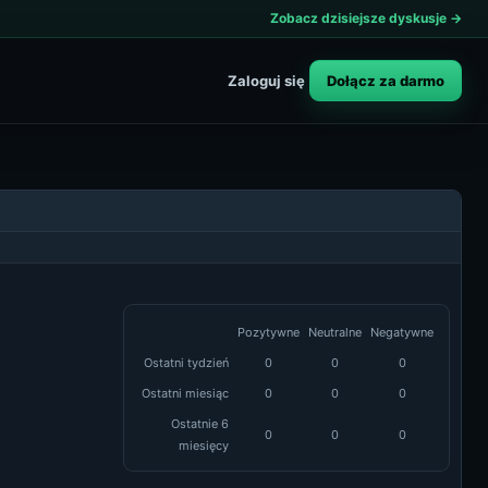
Zobacz dzisiejsze dyskusje →
Dołącz za darmo
Zaloguj się
Pozytywne
Neutralne
Negatywne
Ostatni tydzień
0
0
0
Ostatni miesiąc
0
0
0
Ostatnie 6
0
0
0
miesięcy