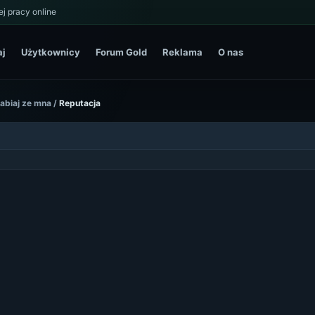
j pracy online
aj
Użytkownicy
Forum Gold
Reklama
O nas
rabiaj ze mna
/
Reputacja