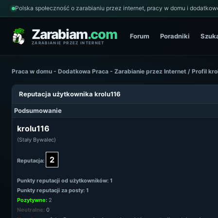
Polska społeczność o zarabianiu przez internet, pracy w domu i dodatkowe
Zarabiam
.com
Forum
Poradniki
Szuk
ZARABIANIE PRZEZ INTERNET
Praca w domu - Dodatkowa Praca - Zarabianie przez Internet
/
Profil kr
Reputacja użytkownika krolu116
Podsumowanie
krolu116
(Stały Bywalec)
2
Reputacja:
Punkty reputacji od użytkowników: 1
Punkty reputacji za posty: 1
Pozytywne:
2
Neutralne:
0