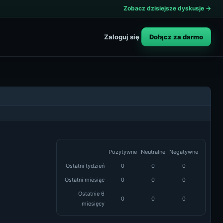
Zobacz dzisiejsze dyskusje →
Dołącz za darmo
Zaloguj się
Pozytywne
Neutralne
Negatywne
Ostatni tydzień
0
0
0
Ostatni miesiąc
0
0
0
Ostatnie 6
0
0
0
miesięcy