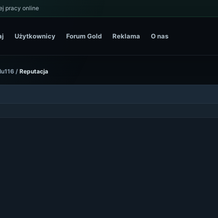
j pracy online
aj
Użytkownicy
Forum Gold
Reklama
O nas
olu116
/
Reputacja