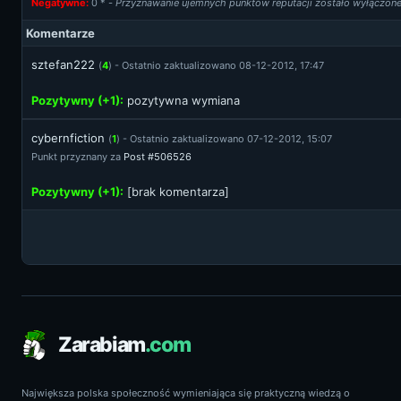
Negatywne:
0
* -
Przyznawanie ujemnych punktów reputacji zostało wyłączon
Komentarze
sztefan222
(
4
) - Ostatnio zaktualizowano 08-12-2012, 17:47
Pozytywny (+1):
pozytywna wymiana
cybernfiction
(
1
) - Ostatnio zaktualizowano 07-12-2012, 15:07
Punkt przyznany za
Post #506526
Pozytywny (+1):
[brak komentarza]
Zarabiam
.com
Największa polska społeczność wymieniająca się praktyczną wiedzą o