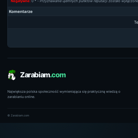
Negatywne:
0
* -
Przyznawanie ujemnych punktów reputacji zostało wyłączon
Komentarze
Te
Zarabiam
.com
Największa polska społeczność wymieniająca się praktyczną wiedzą o
zarabianiu online.
© Zarabiam.com