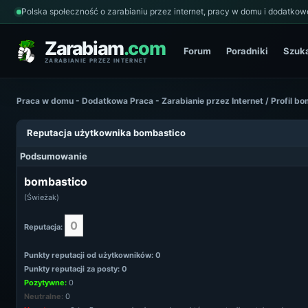
Polska społeczność o zarabianiu przez internet, pracy w domu i dodatkowe
Zarabiam
.com
Forum
Poradniki
Szuk
ZARABIANIE PRZEZ INTERNET
Praca w domu - Dodatkowa Praca - Zarabianie przez Internet
/
Profil b
Reputacja użytkownika bombastico
Podsumowanie
bombastico
(Świeżak)
0
Reputacja:
Punkty reputacji od użytkowników: 0
Punkty reputacji za posty: 0
Pozytywne:
0
Neutralne:
0