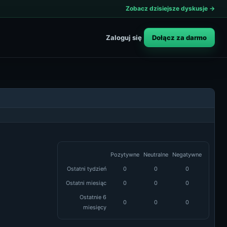
Zobacz dzisiejsze dyskusje →
Dołącz za darmo
Zaloguj się
Pozytywne
Neutralne
Negatywne
Ostatni tydzień
0
0
0
Ostatni miesiąc
0
0
0
Ostatnie 6
0
0
0
miesięcy