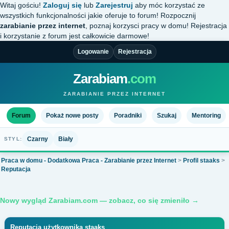
Witaj gościu!
Zaloguj się
lub
Zarejestruj
aby móc korzystać ze
wszystkich funkcjonalności jakie oferuje to forum! Rozpocznij
zarabianie przez internet
, poznaj korzysci pracy w domu! Rejestracja
i korzystanie z forum jest całkowicie darmowe!
Logowanie
Rejestracja
Zarabiam
.com
ZARABIANIE PRZEZ INTERNET
Forum
Pokaż nowe posty
Poradniki
Szukaj
Mentoring
Czarny
Biały
STYL:
Praca w domu - Dodatkowa Praca - Zarabianie przez Internet
>
Profil staaks
>
Reputacja
Nowy wygląd Zarabiam.com — zobacz, co się zmieniło →
Reputacja użytkownika staaks