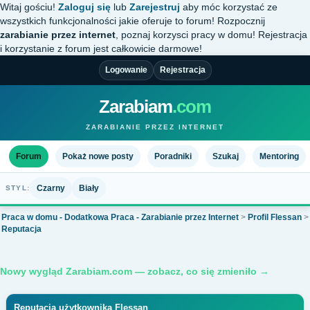
Witaj gościu!
Zaloguj się
lub
Zarejestruj
aby móc korzystać ze
wszystkich funkcjonalności jakie oferuje to forum! Rozpocznij
zarabianie przez internet
, poznaj korzysci pracy w domu! Rejestracja
i korzystanie z forum jest całkowicie darmowe!
Logowanie
Rejestracja
Zarabiam
.com
ZARABIANIE PRZEZ INTERNET
Forum
Pokaż nowe posty
Poradniki
Szukaj
Mentoring
Czarny
Biały
STYL:
Praca w domu - Dodatkowa Praca - Zarabianie przez Internet
>
Profil Flessan
>
Reputacja
Nowy wygląd Zarabiam.com — zobacz, co się zmieniło →
Reputacja użytkownika Flessan