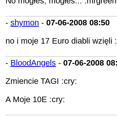
No mogłeś, mogłeś... :mrgreen
-
shymon
-
07-06-2008
08:50
no i moje 17 Euro diabli wzięli :
-
BloodAngels
-
07-06-2008
08
Zmiencie TAGI :cry:
A Moje 10E :cry: