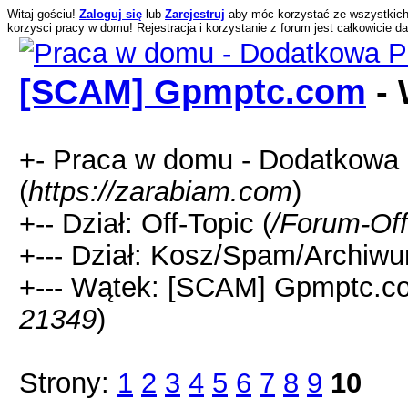
Witaj gościu!
Zaloguj się
lub
Zarejestruj
aby móc korzystać ze wszystkich f
korzysci pracy w domu! Rejestracja i korzystanie z forum jest całkowicie 
[SCAM] Gpmptc.com
- 
+- Praca w domu - Dodatkowa P
(
https://zarabiam.com
)
+-- Dział: Off-Topic (
/Forum-Off
+--- Dział: Kosz/Spam/Archiwu
+--- Wątek: [SCAM] Gpmptc.c
21349
)
Strony:
1
2
3
4
5
6
7
8
9
10